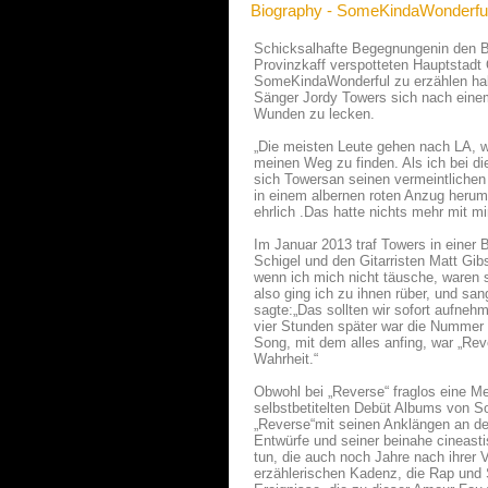
Biography - SomeKindaWonderfu
Schicksalhafte Begegnungenin den B
Provinzkaff verspotteten Hauptstadt 
SomeKindaWonderful zu erzählen habe
Sänger Jordy Towers sich nach einem
Wunden zu lecken.
„Die meisten Leute gehen nach LA, wei
meinen Weg zu finden. Als ich bei di
sich Towersan seinen vermeintlichen J
in einem albernen roten Anzug herum
ehrlich .Das hatte nichts mehr mit mi
Im Januar 2013 traf Towers in einer 
Schigel und den Gitarristen Matt Gi
wenn ich mich nicht täusche, waren s
also ging ich zu ihnen rüber, und sa
sagte:„Das sollten wir sofort aufneh
vier Stunden später war die Nummer
Song, mit dem alles anfing, war „Reve
Wahrheit.“
Obwohl bei „Reverse“ fraglos eine M
selbstbetitelten Debüt Albums von S
„Reverse“mit seinen Anklängen an d
Entwürfe und seiner beinahe cineasti
tun, die auch noch Jahre nach ihrer V
erzählerischen Kadenz, die Rap und S