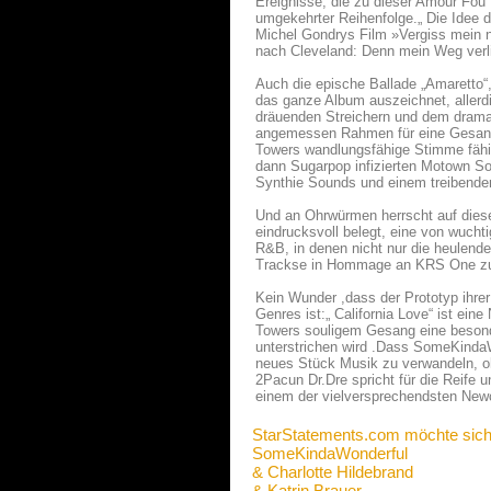
Ereignisse, die zu dieser Amour Fou f
umgekehrter Reihenfolge.„ Die Idee 
Michel Gondrys Film »Vergiss mein n
nach Cleveland: Denn mein Weg verli
Auch die epische Ballade „Amaretto“,
das ganze Album auszeichnet, allerd
dräuenden Streichern und dem drama
angemessen Rahmen für eine Gesangsp
Towers wandlungsfähige Stimme fäh
dann Sugarpop infizierten Motown So
Synthie Sounds und einem treibende
Und an Ohrwürmen herrscht auf dies
eindrucksvoll belegt, eine von wuc
R&B, in denen nicht nur die heulend
Trackse in Hommage an KRS One zu er
Kein Wunder ,dass der Prototyp ihre
Genres ist:„ California Love“ ist ei
Towers souligem Gesang eine besonde
unterstrichen wird .Dass SomeKindaWo
neues Stück Musik zu verwandeln, oh
2Pacun Dr.Dre spricht für die Reife u
einem der vielversprechendsten New
StarStatements.com möchte sich
SomeKindaWonderful
& Charlotte Hildebrand
& Katrin Brauer