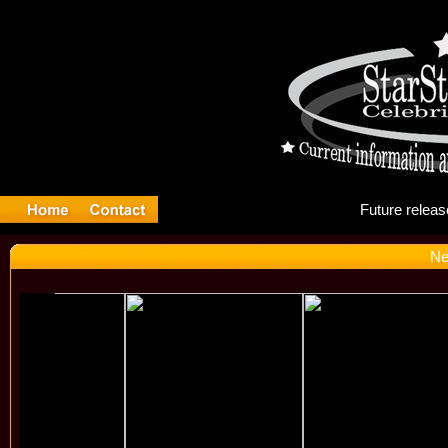
Fu
Ne