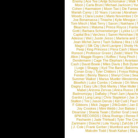
Enemy
|
Ace Tee
|
Antje Schomaker
|
Walk 
Moon
|
Carla Bruni
|
Michael Jackson
|
Yu
Cohen
|
Haematom
|
Moon Taxi
|
Die Fantas
Mariah Carey
|
10 Years
|
Lecrae
|
Abraham
Woods
|
Clara Louise
|
Mario Novembre
|
Or
Joe Bonamassa
|
Tinashe
|
Kylie Minogue
Tom Misch
|
Matt Terry
|
Saxon
|
Nakhane
|
Bleachers
|
Maluma
|
Prince Royce
|
Fanta
Gotti
|
Barbara Schoeneberger
|
Lykke Li
|
Capital Bra
|
VanJess
|
Samm Henshaw
|
M
Adesse
|
Wet
|
Justin Jesso
|
Marteria and 
Jean Michel Jarre
|
Tash Sultana
|
Ilira
|
LS
Magic!
|
Silk City
|
Avril Lavigne
|
Shotty H
Peep
|
King Princess
|
Flora Cash
|
Maxw
Ronson
|
Professor Green
|
Zedd
|
Ward T
Alive
|
Maggie Rogers
|
Koffee
|
Yung Pinch
Dendemann
|
Cage The Elephant
|
Avantas
Cash
|
David Bowie
|
Miles Davis
|
Bob Dyla
|
Logic
|
Shaggy
|
Kyd The Band
|
Bakerm
Conan Gray
|
Tyler Childers
|
Freya Ridin
Fender
|
Benny Blanco
|
Sheryl Crow
|
Sea
Summer Walker
|
Marius Mueller-Westernh
Blowfish
|
Luke Combs
|
Celeste
|
Oh Won
Dagny
|
Easy Life
|
Bob Marley
|
Mae Muller
Mabel
|
Arizona Zervas
|
Anica Russo
|
B
Badmomzjay
|
DaBaby
|
Pearl Jam
|
Apach
Gardot
|
Lang Lang
|
Chris Stapleton
|
Jax J
Stallion
|
Tini
|
Jason Derulo
|
Kid Cudi
|
Paul
F Gibbons
|
Mick Jagger
|
24kGoldn
|
Jan D
Joy Crookes
|
Mimi Webb
|
Jon Batiste
|
Disarstar
|
Shania Twain
|
Esther Graf
|
ree
6PM RECORDS
|
Olivia Rodrigo
|
Renee 
Pashanim
|
Jade Thirlwall
|
Tyler The Cre
Zartmann
|
Doechii
|
Lola Young
|
Zah1de
|
P
|
J. Cole
|
Frank Gerber
|
Mumford and Sons
Malcolm Todd
|
Noah Kahan
|
Ella 