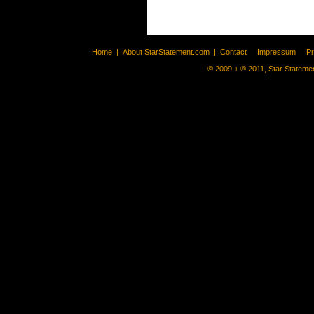
Home
|
About StarStatement.com
|
Contact
|
Impressum
|
P
© 2009 + ® 2011, Star Statemen