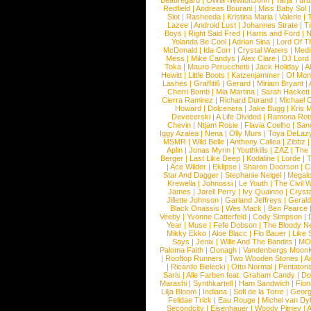
Beauregard
|
Olivia NewtonJohn
|
Tarja Tur
Redfield
|
Andreas Bourani
|
Miss Baby Sol
Slot
|
Rasheeda
|
Kristina Maria
|
Valerie
|
Lazee
|
Android Lust
|
Johannes Strate
|
T
Boys
|
Right Said Fred
|
Harris and Ford
|
N
Yolanda Be Cool
|
Adrian Sina
|
Lord Of T
McDonald
|
Ida Corr
|
Crystal Waters
|
Medi
Mess
|
Mike Candys
|
Alex Clare
|
DJ Lord
Toka
|
Mauro Perucchetti
|
Jack Holiday
|
A
Hewitt
|
Little Boots
|
Katzenjammer
|
Of Mon
Lashes
|
Graffiti6
|
Gerard
|
Miriam Bryant
|
Cherri Bomb
|
Mia Martina
|
Sarah Hackett
Cierra Ramirez
|
Richard Durand
|
Michael C
Howard
|
Dolcenera
|
Jake Bugg
|
Kris 
Devecerski
|
A Life Divided
|
Ramona Rots
Chevin
|
Ntjam Rosie
|
Flavia Coelho
|
San
Iggy Azalea
|
Nena
|
Olly Murs
|
Toya DeLaz
MSMR
|
Wild Belle
|
Anthony Callea
|
Zibbz
Aplin
|
Jonas Myrin
|
Youthkills
|
ZAZ
|
The 
Berger
|
Last Like Deep
|
Kodaline
|
Lorde
|
|
Ace Wilder
|
Eklipse
|
Sharon Doorson
|
C
Star And Dagger
|
Stephanie Neigel
|
Megal
Krewella
|
Johnossi
|
Le Youth
|
The Civil 
James
|
Jarell Perry
|
Ivy Quainoo
|
Crysta
Jillette Johnson
|
Garland Jeffreys
|
Gerald
Black Onassis
|
Wes Mack
|
Ben Pearce
Veeby
|
Yvonne Catterfeld
|
Cody Simpson
|
Year
|
Muse
|
Fefe Dobson
|
The Bloody N
Mikky Ekko
|
Aloe Blacc
|
Flo Bauer
|
Like
Says
|
Jenix
|
Wille And The Bandits
|
MO
Paloma Faith
|
Oonagh
|
Vandenbergs Moon
|
Rooftop Runners
|
Two Wooden Stones
|
A
|
Ricardo Bielecki
|
Otto Normal
|
Pentatoni
Saris
|
Alle Farben feat. Graham Candy
|
Do
Marashi
|
Synthkartell
|
Ham Sandwich
|
Fio
Lilja Bloom
|
Indiana
|
Sofi de la Torre
|
Georg
Felidae Trick
|
Eau Rouge
|
Michel van Dy
Secondcity
|
Eisenhauer
|
Woody Pitney
|
A