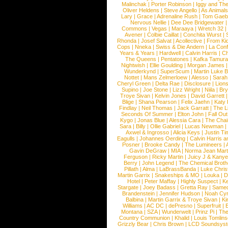
Malinchak
|
Porter Robinson
|
Iggy and Th
Oliver Heldens
|
Steve Angello
|
As Animal
Lary
|
Grace
|
Adrenaline Rush
|
Tom Gaeb
Nervous Nellie
|
Dee Dee Bridgewater
|
Commons
|
Vegas
|
Maraaya
|
Wretch 32
Avener
|
Colbie Caillat
|
Conchita Wurst
|
Rhonda
|
Josef Salvat
|
Acollective
|
From Ki
Cops
|
Nneka
|
Swiss & Die Andern
|
La Conf
Years & Years
|
Hardwell
|
Calvin Harris
|
Ch
The Queens
|
Pentatones
|
Kafka Tamura
Nightwish
|
Ellie Goulding
|
Morgan James
Wunderkynd
|
SuperScum
|
Martin Luke 
Nottet
|
Mans Zelmerloew
|
Alesso
|
Sarah
Cheryl Green
|
Delta Rae
|
Disclosure
|
Lion
Supino
|
Joe Stone
|
Lizz Wright
|
Niila
|
Br
Troye Sivan
|
Kelvin Jones
|
David Garrett
Blige
|
Shana Pearson
|
Felix Jaehn
|
Katy 
Findlay
|
Neil Thomas
|
Jack Garratt
|
The L
Seconds Of Summer
|
Elton John
|
Fall Ou
Kygo
|
Jonas Blue
|
Alessia Cara
|
The Cha
Sara
|
Billy
|
Ollie Gabriel
|
Lucas Newman
Axwel & Ingrosso
|
Alicia Keys
|
Justin Ti
Eagulls
|
Johannes Oerding
|
Calvin Harris 
Posner
|
Brooke Candy
|
The Lumineers
|
Gavin DeGraw
|
MIA
|
Norma Jean Mart
Ferguson
|
Ricky Martin
|
Juicy J & Kany
Berry
|
John Legend
|
The Chemical Broth
Pillath
|
Alma
|
LaBrassBanda
|
Luke Chris
Martin Garrix
|
Snakeships & MO
|
Louka
|
D
Hotel
|
Peter Maffay
|
Highly Suspect
|
K
Stargate
|
Joey Badass
|
Gretta Ray
|
Samed
Brandenstein
|
Jennifer Hudson
|
Noah Cy
Balbina
|
Martin Garrix & Troye Sivan
|
Ki
Williams
|
AC DC
|
dePresno
|
Superfruit
|
Montana
|
SZA
|
Wunderwelt
|
Prinz Pi
|
The
Country Communion
|
Khalid
|
Louis Tomlin
Grizzly Bear
|
Chris Brown
|
LCD Soundsys