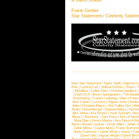
Frank Gerber
Star Statement / Celebrity State
New Star Statement:
Taylor Swift
|
Sabrina C
Rae
|
Central Cee
|
Selena Gomez
|
Raye
|
T
|
Metallica
|
Celine Dion
|
Christina Aguilera
Charli XCX
|
Bruce Springsteen
|
The Beatl
Rosenberg
|
Frauke Ludowig
|
Vitas
|
Frida
Nick Carter
|
Lucenzo
|
Pigeon John
|
Kimbr
Aida
|
Christine Mayer
|
Not Called Jinx
|
Ma
Andre Tannenberger
|
Edward Maya
|
Kersti
Alex Velea
|
Ava Rocks
|
Youn Sunnah
|
Nev
MissLi
|
Shonlock
|
Tara Priya
|
Sick of Sara
Silvia Dias
|
Henry Maske
|
Ava Takes A Wa
Beck
|
Annett Louisan
|
Devin Miles
|
Selah 
Liebe Minou
|
Guano Apes
|
Frank Ramond
Andy Grammer
|
Jamie Woon
|
Imany
|
Cat
Ziynet Sali
|
Jaguar Wright
|
Diane Birc